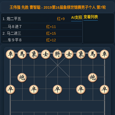
王伟强 先胜 曹智聪 - 2019第16届象棋世锦赛男子个人 第7轮
变着列表
AI支招
1. 炮二平五
红+9
.....马８进７
红+11
2. 马二进三
红+15
.....车９平８
红+12
3. 车一平二
红+11
.....卒７进１
红+11
4. 车二进六
红+10
.....马２进３
红+7
5. 炮八平六
红+3
.....车１平２
红+7
6. 马八进七
红+1
.....马７进６
红+16
砲２平１
7. 车九平八
红+38
.....卒７进１
红+56
卒３进１
8. 车二平四
红+3
车二退一