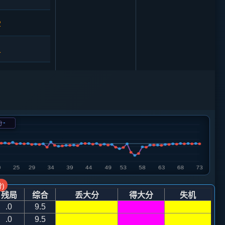
2
1
0
-
分
7
7
3
砲２平４
)
残局
综合
丢大分
得大分
失机
马六退八
.0
9.5
.0
9.5