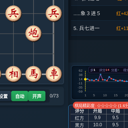
.....象３进５
红+4
5. 兵七进一
红+1
.....卒３进１
红+1
6. 兵七进一
红+6
1
14
-
步
评分
分差
得
.....车８进４
红+2
7. 马七进六
红+1
0/73
 设置
自动
开声
.....车８平３
红+1
棋局精彩度: ☆☆☆☆☆ (1.6分
评分
开局
中局
8. 炮八平六
红+8
9.9
9.5
红方
10.0
9.5
黑方