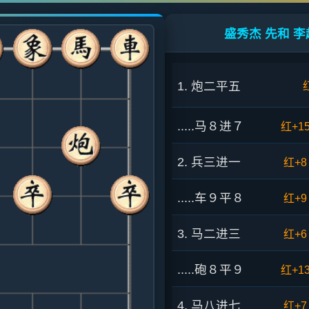
盛秀杰 先和 李
1. 炮二平五
.....马８进７
红+1
2. 兵三进一
红+8
.....车９平８
红+9
3. 马二进三
红+6
.....砲８平９
红+1
4. 马八进七
红+7