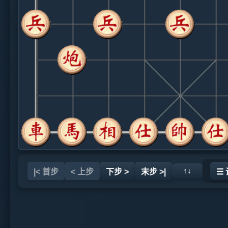
↑↓
|< 首步
< 上步
下步 >
末步 >|
☰