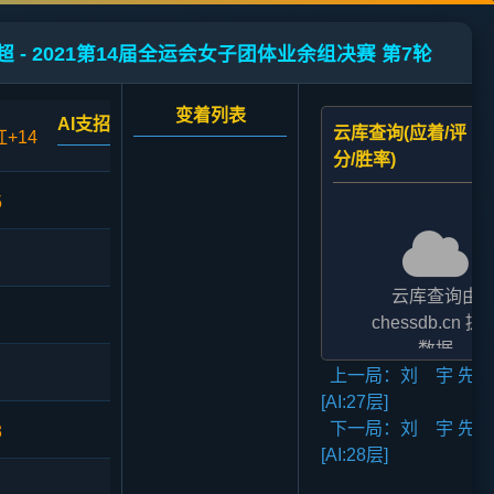
超 - 2021第14届全运会女子团体业余组决赛 第7轮
变着列表
AI支招
云库查询(应着/评
红+14
分/胜率)
5
云库查询由
chessdb.cn 提
数据
上一局：刘 宇 先负
AI支招,云库应对
[AI:27层]
二者的评分表
下一局：刘 宇 先负
法相差2至3倍,
3
[AI:28层]
无碍大局