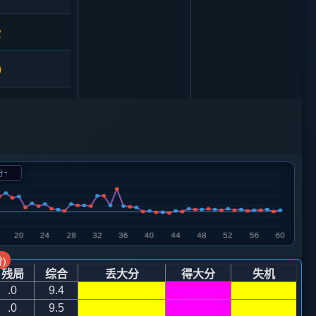
2
0
1
砲２平４
1
车九进一
-
分
6
车１平６
4
4
砲８退２
)
残局
综合
丢大分
得大分
失机
3
.0
9.4
.0
9.5