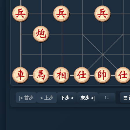
↑↓
|< 首步
< 上步
下步 >
末步 >|
☰