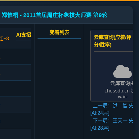
 郑惟桐 - 2011首届周庄杯象棋大师赛 第9轮
变着列表
AI支招
云库查询(应着/评
红+8
分/胜率)
1
1
云库查询由
chessdb.cn 提
数据
2
上一局：洪 智 先和
AI支招,云库应对
[AI:24层]
二者的评分表
下一局：王天一 先负
法相差2至3倍,
3
[AI:28层]
无碍大局