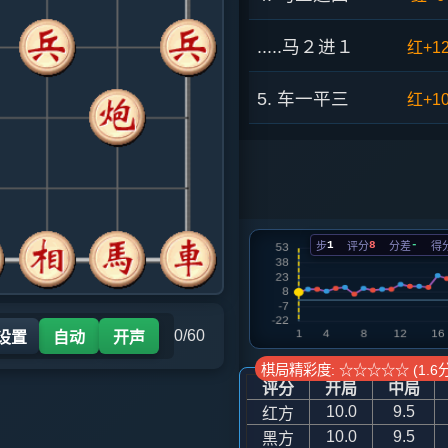
.....马２进１
红+1
5. 车一平三
红+1
.....车１进１
红+1
6. 兵三进一
红+1
1
8
-
步
评分
分差
得
.....卒７进１
红+1
7. 车三进四
红+1
0/60
 设置
自动
开声
.....车１平６
红+1
棋局精彩度: ☆☆☆☆☆ (1.6分
评分
开局
中局
8. 车九进一
红+1
10.0
9.5
红方
10.0
9.5
黑方