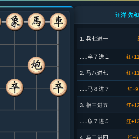
汪洋 先和
1. 兵七进一
.....卒７进１
红+1
2. 马八进七
红+1
.....马８进７
红+9
3. 相三进五
红+1
.....象７进５
红+1
4. 马二进四
红+6