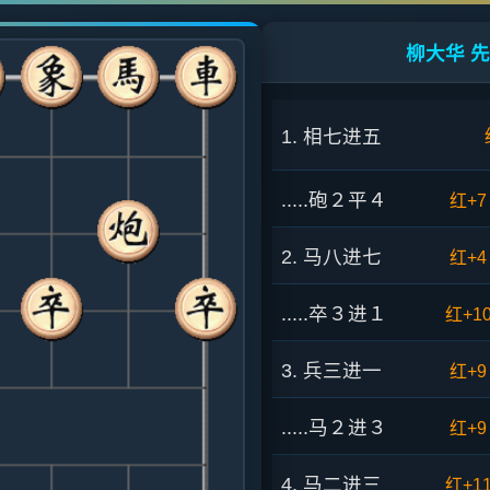
柳大华 先
1. 相七进五
.....砲２平４
红+7
2. 马八进七
红+4
.....卒３进１
红+1
3. 兵三进一
红+9
.....马２进３
红+9
4. 马二进三
红+1