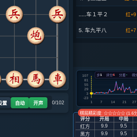
.....车１平２
红+9
5. 车九平八
红+7
.....马８进７
红+9
6. 马三进四
红+8
1
6
-
步
评分
分差
得
.....车９进１
红+2
7. 炮二平四
红+1
0/102
设置
自动
开声
.....砲８进３
红+1
棋局精彩度: ☆☆☆☆☆ (1.6分
评分
开局
中局
8. 马四进三
红+2
9.9
9.5
红方
9.9
9.5
黑方