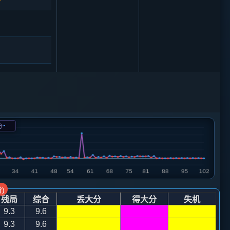
马３进４
-
分
8
车２进３
5
8
)
残局
综合
丢大分
得大分
失机
5
9.3
9.6
9.3
9.6