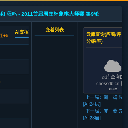
和 程鸣 - 2011首届周庄杯象棋大师赛 第9轮
变着列表
AI支招
云库查询(应着/评
红+6
分/胜率)
云库查询由
0
chessdb.cn 提
数据
上一局：谢 靖 先和
AI支招,云库应对
[AI:24层]
二者的评分表
下一局：党 斐 先胜
法相差2至3倍,
[AI:28层]
无碍大局
1