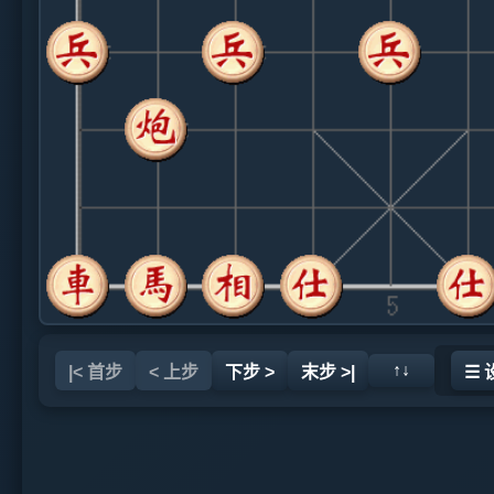
↑↓
|< 首步
< 上步
下步 >
末步 >|
☰ 