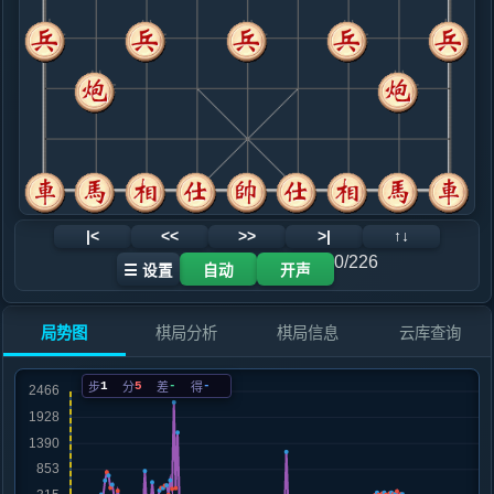
.....车４进５
红+223
卒３进１
9. 炮八平三
红+196
.....象７进９
红+338
10. 车九平八
红+306
.....砲２进４
红+624
车１平６
11. 炮六平五
红+797
.....车４平３
红+729
12. 车八进二
红+475
炮五进三
|<
<<
>>
>|
↑↓
.....马３进５
红+538
车１平６
0/226
☰ 设置
自动
开声
13. 马三进四
红+306
车二进六
.....卒５进１
红+252
局势图
棋局分析
棋局信息
云库查询
14. 马四进五
红+412
.....马７进５
红+255
1
5
-
-
步
分
差
得
15. 兵五进一
红+53
车二进六
.....马５进４
红+44
16. 炮五进五
红+52
.....象３进５
红+46