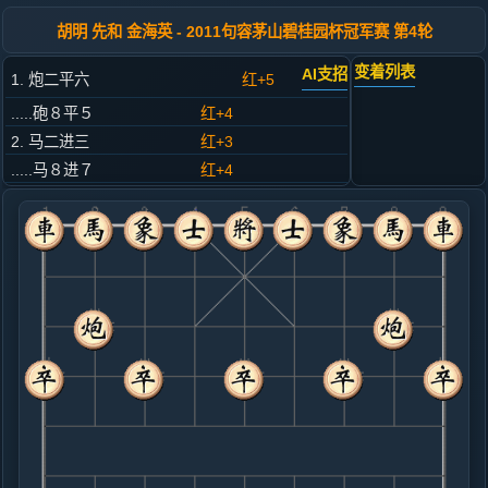
胡明 先和 金海英 - 2011句容茅山碧桂园杯冠军赛 第4轮
变着列表
AI支招
1. 炮二平六
红+5
.....砲８平５
红+4
2. 马二进三
红+3
.....马８进７
红+4
3. 车一平二
红+3
.....车９进１
红+6
4. 马八进七
红+7
.....车９平４
红+7
5. 仕六进五
红+1
.....马２进３
红+5
6. 兵七进一
红+3
.....车１进１
红+14
车４进５
7. 兵三进一
红+17
.....卒５进１
红+10
车４进５
8. 炮八进四
红+15