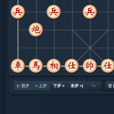
↑↓
|< 首步
< 上步
下步 >
末步 >|
☰