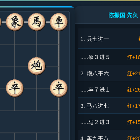
陈振国 先负 
1. 兵七进一
.....象３进５
红+1
2. 炮八平六
红+2
.....卒７进１
红+2
3. 马八进七
红+1
.....马２进３
红+1
4. 车九平八
红+2