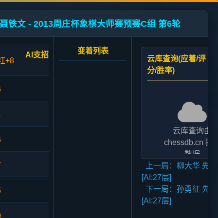
聂铁文 - 2013周庄杯象棋大师赛预赛C组 第6轮
变着列表
AI支招
云库查询(应着/评
红+8
分/胜率)
6
1
云库查询由
6
chessdb.cn 提
数据
7
上一局：柳大华 先负
AI支招,云库应对
[AI:27层]
二者的评分表
下一局：孙勇征 先负
法相差2至3倍,
5
[AI:27层]
无碍大局
0