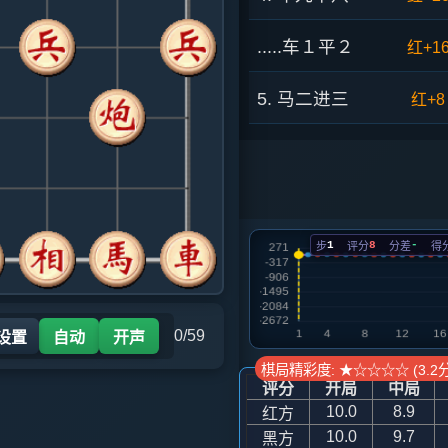
.....车１平２
红+1
5. 马二进三
红+8
.....马８进７
红+1
6. 相三进五
红+4
1
8
-
步
评分
分差
得
.....马７进６
红+7
7. 车八进六
红+0
0/59
 设置
自动
开声
.....砲２平１
红+2
棋局精彩度: ★☆☆☆☆ (3.2分
评分
开局
中局
8. 车八进三
红+3
10.0
8.9
红方
10.0
9.7
黑方