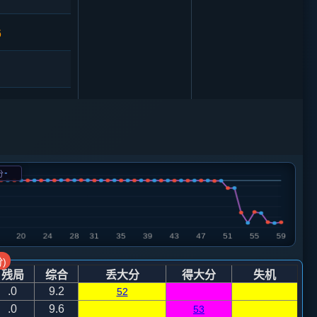
6
1
马七进六
-
分
炮二平一
砲８平６
)
残局
综合
丢大分
得大分
失机
.0
9.2
52
.0
9.6
53