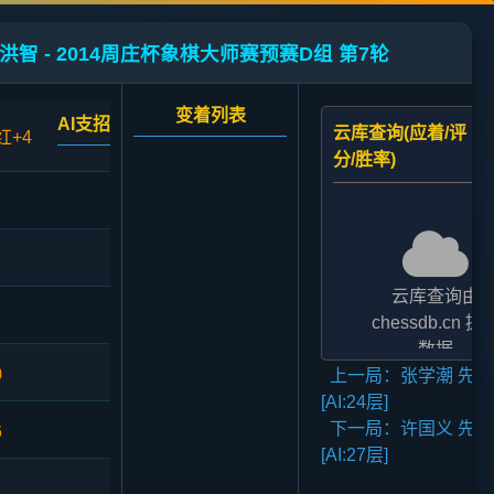
 洪智 - 2014周庄杯象棋大师赛预赛D组 第7轮
变着列表
AI支招
云库查询(应着/评
红+4
分/胜率)
云库查询由
chessdb.cn 提
数据
0
上一局：张学潮 先和
AI支招,云库应对
[AI:24层]
二者的评分表
下一局：许国义 先胜
法相差2至3倍,
6
[AI:27层]
无碍大局