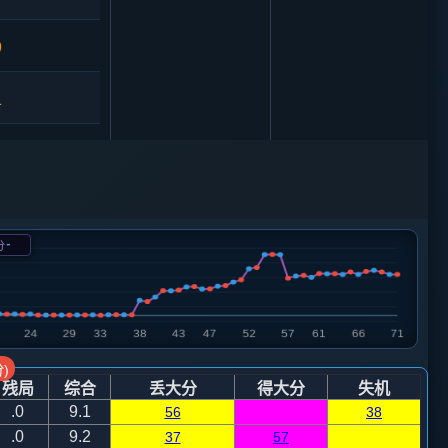
9
1
3
砲２进４
6
马四进六
-
分
3
车９平８
5
4
砲８平７
)
残局
综合
丢大分
得大分
失机
0
.0
9.1
56
38
.0
9.2
37
57