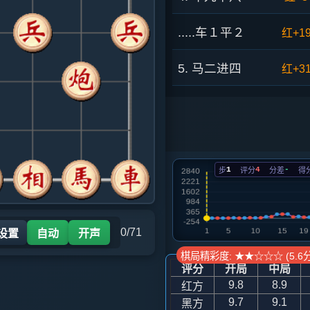
.....车１平２
红+1
5. 马二进四
红+3
.....马８进９
红+2
6. 炮二平一
红+2
1
4
-
步
评分
分差
得
.....车９进１
红+9
7. 车一平二
红+9
0/71
 设置
自动
开声
.....砲８平６
红+24
棋局精彩度: ★★☆☆☆ (5.6分
评分
开局
中局
8. 兵七进一
红+25
9.8
8.9
红方
9.7
9.1
黑方