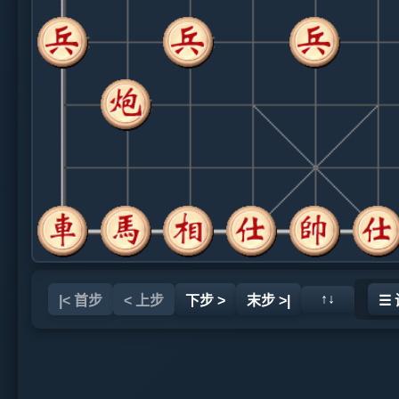
↑↓
|< 首步
< 上步
下步 >
末步 >|
☰