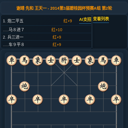
谢靖 先和 王天一 - 2014第3届碧桂园杯预赛A组 第2轮
变着列表
AI支招
1. 炮二平五
红+9
.....马８进７
红+10
2. 兵三进一
红+9
.....车９平８
红+9
3. 马二进三
红+6
.....砲８平９
红+13
4. 马八进七
红+7
.....卒３进１
红+3
5. 炮八进四
红+6
.....马２进３
红+2
6. 炮八平七
红+2
.....车１平２
红+3
7. 车九平八
红+2
.....砲２进２
红+0
8. 车八进四
红+2