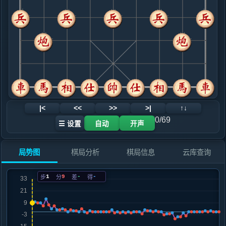
.....卒７进１
红+1
9. 兵七进一
红+1
.....卒３进１
红+0
10. 车八平七
红+3
.....卒７进１
红+0
11. 车七平三
黑+1
.....马７进６
红+1
12. 车一平二
红+0
车三平四
|<
<<
>>
>|
↑↓
.....车８进９
红+0
0/69
☰ 设置
自动
开声
13. 马三退二
红+0
.....象３进５
红+0
局势图
棋局分析
棋局信息
云库查询
14. 马二进三
红+0
车三平四
.....砲２平３
红+0
士４进５
1
9
-
-
步
分
差
得
15. 车三平四
红+0
.....车２进４
红+2
车２进３
16. 马七进六
黑+1
马七进八
.....马６进４
红+0