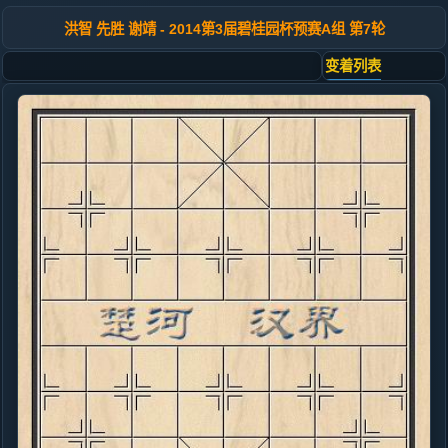
洪智 先胜 谢靖 - 2014第3届碧桂园杯预赛A组 第7轮
变着列表