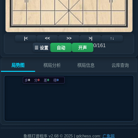
|<
<<
>>
>|
↑↓
0/161
☰ 设置
自动
开声
局势图
棋局分析
棋局信息
云库查询
0
0
0
0
步
分
差
得
象棋打谱程序 v2.68 © 2025 | gdchess.com:
广象网