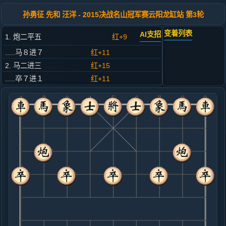
孙勇征 先和 汪洋 - 2015决战名山冠军赛云阳龙缸站 第3轮
变着列表
AI支招
1. 炮二平五
红+9
.....马８进７
红+11
2. 马二进三
红+15
.....卒７进１
红+11
3. 车一平二
红+7
.....车９平８
红+11
4. 车二进六
红+10
.....马２进３
红+7
5. 兵七进一
红+8
.....砲８平９
红+4
马７进６
6. 车二进三
红+6
车二平三
.....马７退８
红+6
7. 马八进七
红+2
.....象３进５
红+6
马８进７
8. 马七进六
红+4
炮八退一