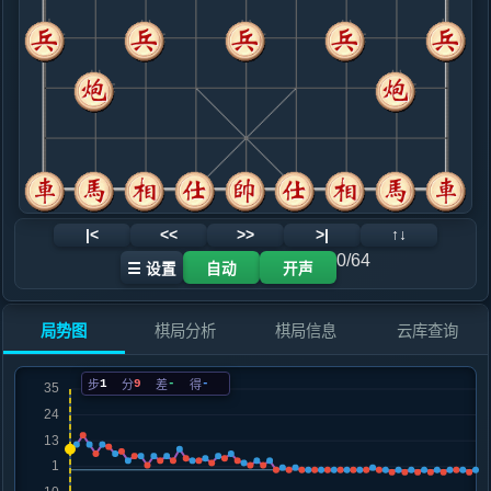
.....马８进７
红+6
士４进５
9. 炮八平七
红+4
.....车１平２
红+9
10. 车九平八
红+5
.....砲２进６
红+4
11. 炮七进四
红+4
相三进一
.....砲２退１
红+5
卒９进１
12. 马三退五
红+3
|<
<<
>>
>|
↑↓
.....砲９进４
红+6
0/64
☰ 设置
自动
开声
13. 马五进七
红+5
.....砲２平５
红+7
局势图
棋局分析
棋局信息
云库查询
14. 车八进九
红+4
.....马３退２
红+3
1
9
-
-
步
分
差
得
15. 相七进五
红+2
.....士４进５
红+4
16. 炮七平六
红+2
.....马２进４
红+4