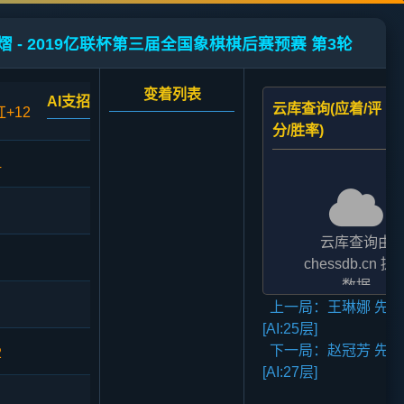
熠 - 2019亿联杯第三届全国象棋棋后赛预赛 第3轮
变着列表
AI支招
云库查询(应着/评
红+12
分/胜率)
4
云库查询由
chessdb.cn 提
数据
上一局：王琳娜 先和
AI支招,云库应对
[AI:25层]
二者的评分表
下一局：赵冠芳 先胜
法相差2至3倍,
2
[AI:27层]
无碍大局