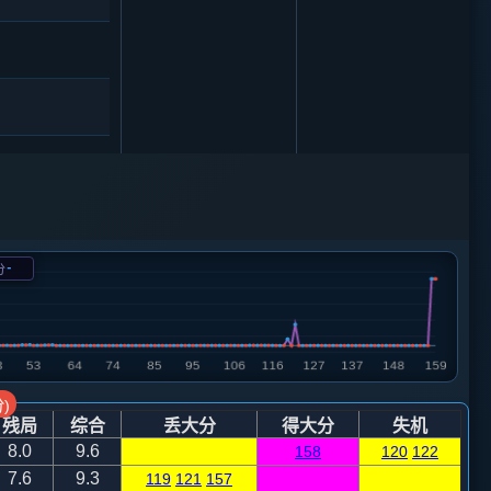
-
分
车八进六
砲２进４
)
残局
综合
丢大分
得大分
失机
8.0
9.6
158
120
122
7.6
9.3
119
121
157