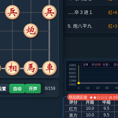
.....卒３进１
红+6
5. 炮八平九
红+3
.....马２进３
红+1
6. 车九平八
红+2
1
12
-
步
评分
分差
得
.....车１平２
红+0
7. 车一进一
黑+1
0/159
设置
自动
开声
.....车８进４
红+8
棋局精彩度: ★★☆☆☆ (6.0分
评分
开局
中局
8. 车八进六
红+7
10.0
9.5
红方
10.0
9.5
黑方