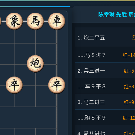
陈幸琳 先胜 周
1. 炮二平五
.....马８进７
红+1
2. 兵三进一
红+5
.....车９平８
红+8
3. 马二进三
红+9
.....砲８平９
红+1
4. 马八进七
红+7