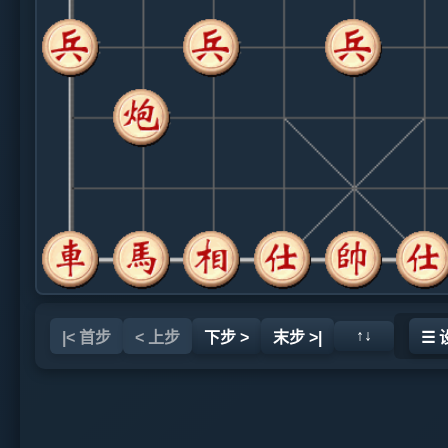
↑↓
|< 首步
< 上步
下步 >
末步 >|
☰ 