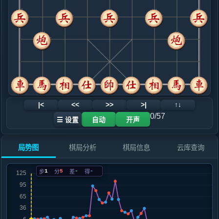
.....车１平２
红+9
9. 车九进三
红+12
.....士６进５
红+16
砲４进２
10. 兵九进一
红+16
仕四进五
.....砲４退４
红+93
车２进５
11. 仕四进五
红+81
.....车９平６
红+58
12. 炮八平六
红+49
炮八进三
|<
<<
>>
>|
↑↓
.....砲４平１
红+51
车２进２
0/57
☰ 设置
自动
开声
13. 兵一进一
红+75
车九平六
.....马１退３
红+59
局势图
棋局分析
棋局信息
云库查询
14. 兵一进一
红+105
.....卒９进１
红+58
1
5
-
-
步
分
差
得
15. 车一进五
红+29
兵三进一
.....马８进７
红+25
16. 炮六进一
红+21
车一进一
.....砲８平７
红+29