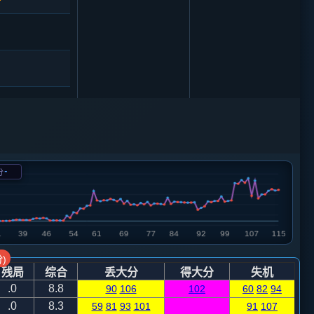
炮八平六
-
分
7
马８进６
炮五进四
马８进６
)
残局
综合
丢大分
得大分
失机
炮五进四
.0
8.8
90
106
102
60
82
94
.0
8.3
59
81
93
101
91
107