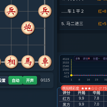
.....车１平２
红+8
5. 马二进三
红+5
.....车２进４
红+6
6. 车一平二
红+0
1
8
-
步
评分
分差
得
.....卒１进１
红+3
7. 炮八平六
红+1
0/115
设置
自动
开声
.....车２平４
红+3
棋局精彩度: ★★★☆☆ (7.7分
评分
开局
中局
8. 仕六进五
红+2
9.9
7.8
红方
9.9
7.0
黑方