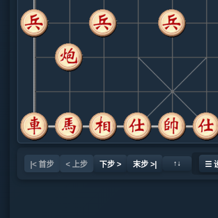
↑↓
|< 首步
< 上步
下步 >
末步 >|
☰ 