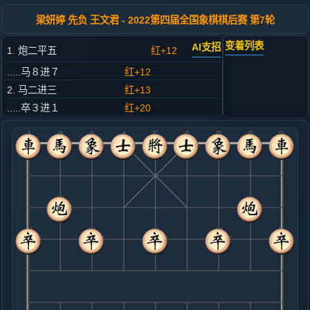
梁妍婷 先负 王文君 - 2022第四届全国象棋棋后赛 第7轮
变着列表
AI支招
1. 炮二平五
红+12
.....马８进７
红+12
2. 马二进三
红+13
.....卒３进１
红+20
3. 车一平二
红+14
.....车９平８
红+10
4. 兵三进一
红+5
.....马２进３
红+13
5. 马八进九
红+11
.....卒１进１
红+9
车１进１
6. 炮八平七
红+6
炮八进四
.....马３进２
红+8
7. 车九进一
红+4
.....车１进３
红+5
8. 车九平六
红+5