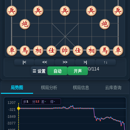
.....象３进５
红+6
士６进５
9. 马三进四
红+3
.....马２进１
红+4
士６进５
10. 车二进六
红+0
炮七平八
.....马１进３
黑+2
11. 马九进八
红+3
.....车１平２
红+4
12. 马八退七
红+1
|<
<<
>>
>|
↑↓
.....砲８平９
红+4
0/114
☰ 设置
自动
开声
13. 车二平三
红+5
.....车８进９
红+3
局势图
棋局分析
棋局信息
云库查询
14. 马七退五
红+2
.....砲９退１
红+2
1
12
-
-
步
分
差
得
15. 车三平四
红+1
马五进三
.....车８退５
红+0
16. 马五进三
红+2
.....士４进５
红+2