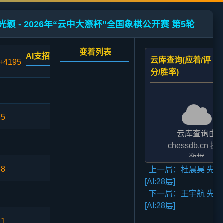
光颖 - 2026年“云中大漈杯”全国象棋公开赛 第5轮
变着列表
AI支招
云库查询(应着/评
+4195
分/胜率)
85
云库查询由
chessdb.cn 提
数据
88
上一局：杜晨昊 先负
AI支招,云库应对
[AI:28层]
二者的评分表
下一局：王宇航 先胜
法相差2至3倍,
[AI:28层]
无碍大局
21