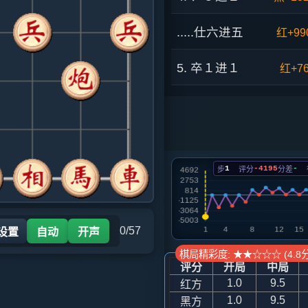
.....仕六进五
红+99
5. 卒１进１
红+7
.....炮二平一
红+14
6. 兵七平一
红+47
1
-4195
-
步
评分
分差
.....？５进１
红+13
7. 兵一平六
红+10
0/57
 设置
自动
开声
.....？２平３
红+10
棋局精彩度: ★★☆☆☆ (4.8分
评分
开局
中局
8. ？３进２
红+10
1.0
9.5
红方
1.0
9.5
黑方