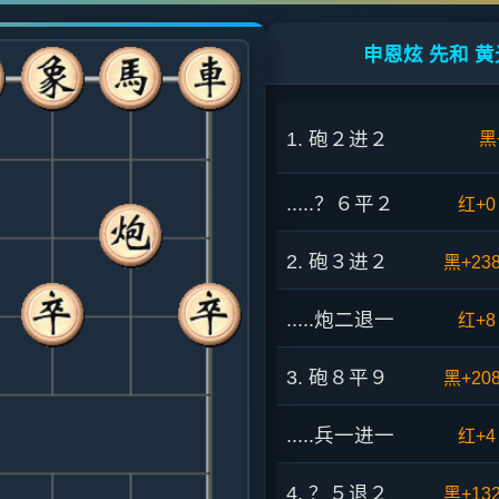
申恩炫 先和 黄
1. 砲２进２
黑
.....？６平２
红+0
2. 砲３进２
黑+23
.....炮二退一
红+8
3. 砲８平９
黑+20
.....兵一进一
红+4
4. ？５退２
黑+13