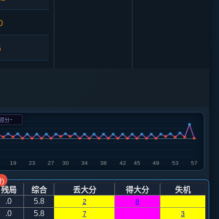
0
6
57
砲２平５
5
马二进一
-
得分
34
马８进７
1
马八进七
10
马８进７
)
残局
综合
丢大分
得大分
失机
1
马二进三
.0
5.8
2
8
.0
5.8
7
3