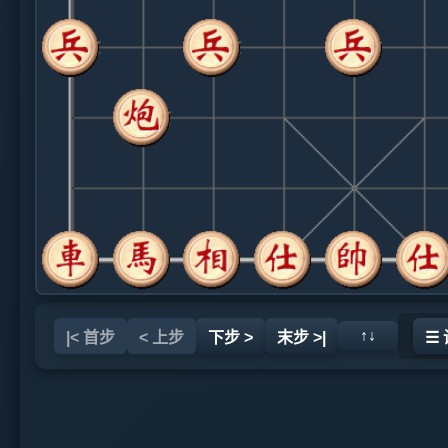
↑↓
|< 首步
< 上步
下步 >
末步 >|
☰