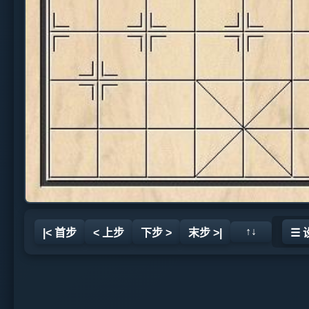
↑↓
|< 首步
< 上步
下步 >
末步 >|
☰ 