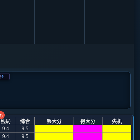
0
分
)
残局
综合
丢大分
得大分
失机
9.4
9.5
9.4
9.5