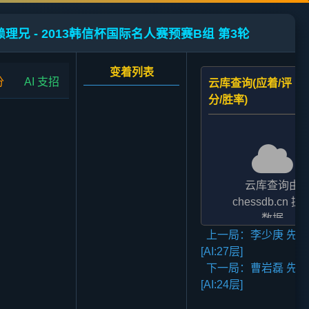
赖理兄 - 2013韩信杯国际名人赛预赛B组 第3轮
变着列表
分
AI 支招
云库查询(应着/评
分/胜率)
云库查询由
chessdb.cn 提
数据
上一局：李少庚 先胜
AI支招,云库应对
[AI:27层]
二者的评分表
下一局：曹岩磊 先和
法相差2至3倍,
[AI:24层]
无碍大局