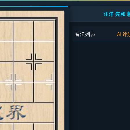
汪洋 先和 
着法列表
AI 评