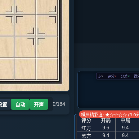
0
0
0
步
评分
分差
得
0/184
设置
自动
开声
棋局精彩度: ★☆☆☆☆ (3.0分
评分
开局
中局
9.6
9.4
红方
9.4
9.4
黑方