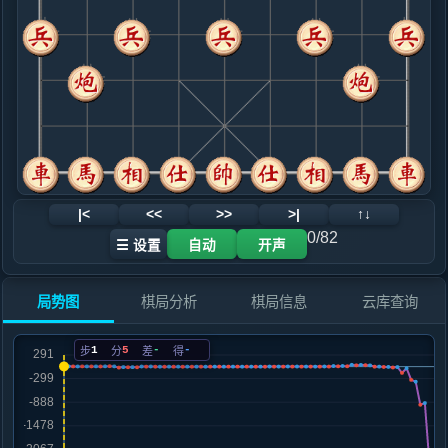
.....砲４进５
黑+12
9. 马三退五
黑+15
.....砲３平５
红+3
砲４退６
10. 马七进六
红+1
.....砲５进４
红+4
11. 车八进三
黑+1
.....砲５平９
黑+1
12. 兵三进一
黑+2
|<
<<
>>
>|
↑↓
.....卒７进１
红+0
0/82
☰ 设置
自动
开声
13. 车八平一
红+0
.....车２进３
红+0
局势图
棋局分析
棋局信息
云库查询
14. 马六进五
黑+1
车一进一
.....马７进５
红+0
1
5
-
-
步
分
差
得
15. 车一平五
黑+1
.....砲４退６
红+1
砲４退５
16. 车五进三
红+0
.....砲４平５
红+0