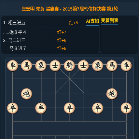
庄宏明 先负 赵鑫鑫 - 2015第7届韩信杯决赛 第1轮
变着列表
AI支招
1. 相三进五
红+5
.....砲８平４
红+7
2. 马二进三
红+6
.....马８进７
红+5
3. 车一平二
红+6
.....车９平８
红+5
4. 炮二进四
红+6
.....卒７进１
红+6
5. 兵七进一
红+4
.....马２进１
红+7
6. 马八进七
红+12
.....砲２平３
红+6
7. 车九平八
黑+24
马七进八
.....车１平２
黑+11
8. 炮八进四
黑+14