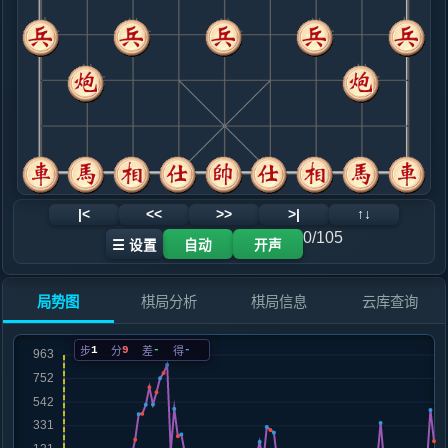
.....象７进５
红+23
车４进４
9. 车九平四
红+22
.....卒３进１
红+12
10. 车二进五
红+33
.....马２进４
红+62
马２进３
11. 兵七进一
红+208
.....砲２平３
红+435
马４进５
12. 车四平六
红+438
|<
<<
>>
>|
↑↓
.....砲８平９
红+519
车８进１
0/105
☰ 设置
自动
开声
13. 车二进四
红+675
.....马７退８
红+521
局势图
棋局分析
棋局信息
云库查询
14. 马三进四
红+629
.....马８进６
红+755
砲９进４
1
9
-
-
步
分
差
得
15. 炮三进二
红+802
.....车４进１
红+875
16. 仕六进五
红+104
炮三退一
.....砲９平７
红+482
砲３退１