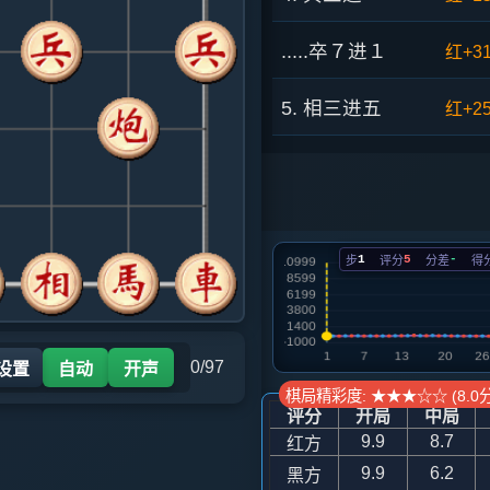
.....卒７进１
红+3
5. 相三进五
红+2
.....卒７进１
红+2
6. 车八进四
红+1
1
5
-
步
评分
分差
得
.....砲７退１
红+5
7. 车八平三
红+5
0/97
 设置
自动
开声
.....砲８平７
红+6
棋局精彩度: ★★★☆☆ (8.0分
评分
开局
中局
9.9
8.7
红方
8. 车三平二
红+10
9.9
6.2
黑方