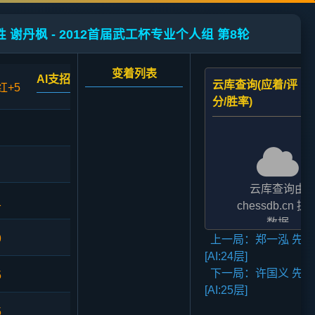
 谢丹枫 - 2012首届武工杯专业个人组 第8轮
变着列表
AI支招
云库查询(应着/评
红+5
分/胜率)
云库查询由
1
chessdb.cn 提
数据
9
上一局：郑一泓 先和
AI支招,云库应对
[AI:24层]
二者的评分表
下一局：许国义 先和
法相差2至3倍,
5
[AI:25层]
无碍大局
5