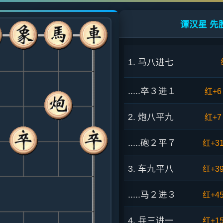
谭汉星 先胜
1. 马八进七
.....卒３进１
红+6
2. 炮八平九
红+7
.....砲２平７
红+3
3. 车九平八
红+3
.....马２进３
红+4
4. 兵三进一
红+1