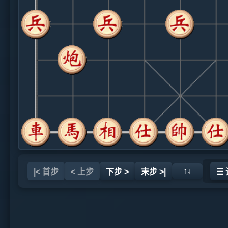
↑↓
|< 首步
< 上步
下步 >
末步 >|
☰