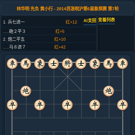
林华明 先负 黄小行 - 2014苏浙皖沪第6届象棋赛 第7轮
变着列表
AI支招
1. 兵七进一
红+12
.....砲２平３
红+5
2. 炮二平五
红+10
.....马８进７
红+42
3. 马二进三
红+26
.....车９平８
红+39
4. 马八进九
红+2
.....象３进５
红+18
5. 车一平二
红+6
.....砲８进２
红+67
卒７进１
6. 炮八平六
红+51
兵三进一
.....砲３进３
红+100
卒７进１
7. 车九平八
红+19
车二进四
.....马２进３
红+13
8. 兵三进一
红+24