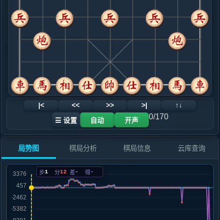
.....士６进５
红+102
士４进５
9. 车二进一
红+9
炮五平四
.....车１平２
红+45
车１进１
10. 车八进九
红+71
.....马３退２
红+58
11. 车二平八
红+68
.....马２进３
红+62
12. 炮五退一
红+56
|<
<<
>>
>|
↑↓
.....卒３进１
红+320
砲８进４
0/170
☰ 设置
自动
开声
13. 相七进五
红+286
.....砲３进２
红+479
砲８进４
局势图
棋局分析
棋局信息
云库查询
14. 车八平七
红+602
车八进一
.....砲３平２
红+426
1
12
-
-
步
分
差
得
15. 炮六平七
红+7
车七平八
.....砲８进４
红+10
16. 车七退一
红+9
.....马３进４
红+544
马３退１