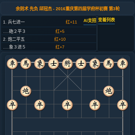
余则术 先负 邱冠杰 - 2016重庆第四届学府杯初赛 第3轮
变着列表
AI支招
1. 兵七进一
红+11
.....砲２平３
红+5
2. 炮二平五
红+10
.....象３进５
红+7
3. 马二进三
红+5
.....车９进１
红+14
4. 马八进七
红+15
.....车９平４
红+72
5. 车一平二
红+84
.....马８进９
红+154
士４进５
6. 炮五进四
红+193
.....士４进５
红+247
7. 炮五平一
红+24
兵五进一
.....车４进３
红+221
车４进５
8. 兵一进一
红+19
兵五进一