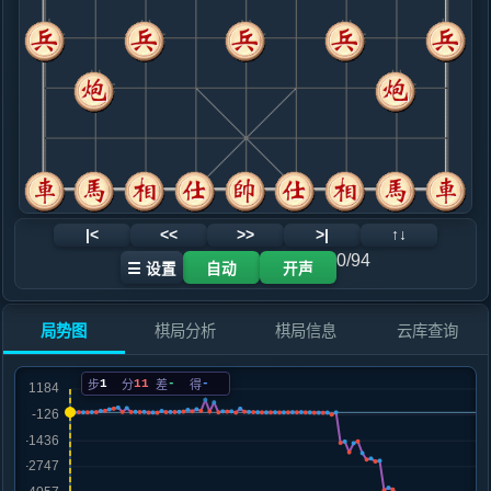
.....马２进４
红+29
9. 车九平八
红+17
相七进五
.....车１平２
红+27
10. 仕六进五
黑+6
车二进四
.....车２进６
黑+2
卒３进１
11. 相七进五
黑+12
.....车２平３
红+74
卒３进１
12. 马七退六
红+16
炮八进七
|<
<<
>>
>|
↑↓
.....车４平２
红+24
车３平２
0/94
☰ 设置
自动
开声
13. 车八进一
红+21
.....砲８平６
红+29
砲３平１
局势图
棋局分析
棋局信息
云库查询
14. 车二进四
红+42
车二进一
.....车３平４
红+131
砲６进６
1
11
-
-
步
分
差
得
15. 炮八平六
红+54
.....车２进４
红+160
16. 马六进八
红+78
.....马４进２
红+638
车４平２