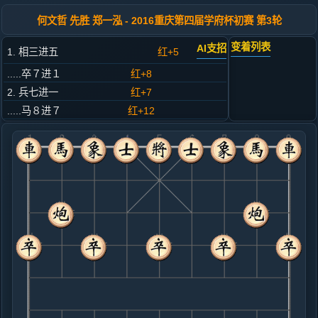
何文哲 先胜 郑一泓 - 2016重庆第四届学府杯初赛 第3轮
变着列表
AI支招
1. 相三进五
红+5
.....卒７进１
红+8
2. 兵七进一
红+7
.....马８进７
红+12
3. 马八进七
红+10
.....象３进５
红+16
4. 车九进一
红+7
.....马２进４
红+7
5. 马七进六
红+3
.....车１平３
红+2
6. 炮八平七
红+0
.....卒３进１
红+0
车３进２
7. 车九平四
黑+2
马二进四
.....砲８平９
红+1
士４进５
8. 车四进五
黑+2
车四进三