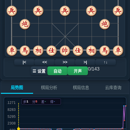
.....车９平８
黑+2
9. 马二进四
黑+4
.....车３进２
红+0
砲２进３
10. 兵七进一
黑+17
车四退二
.....车３进２
黑+18
11. 车四退二
黑+12
.....士４进５
黑+12
砲２进６
12. 车一平二
黑+10
|<
<<
>>
>|
↑↓
.....车８进４
黑+3
砲９进４
0/143
☰ 设置
自动
开声
13. 炮七平六
黑+10
炮二平一
.....马４退２
黑+4
砲２进３
局势图
棋局分析
棋局信息
云库查询
14. 炮二退一
黑+28
炮二平一
.....砲９进４
黑+12
车８进２
1
5
-
-
步
分
差
得
15. 车四平一
黑+46
兵三进一
.....车８平９
黑+9
车８进２
16. 车一平二
黑+63
车一进一
.....砲９进２
黑+29
马２进３