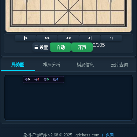
|<
<<
>>
>|
↑↓
0/105
☰ 设置
自动
开声
局势图
棋局分析
棋局信息
云库查询
0
0
0
0
步
分
差
得
象棋打谱程序 v2.68 © 2025 | gdchess.com:
广象网