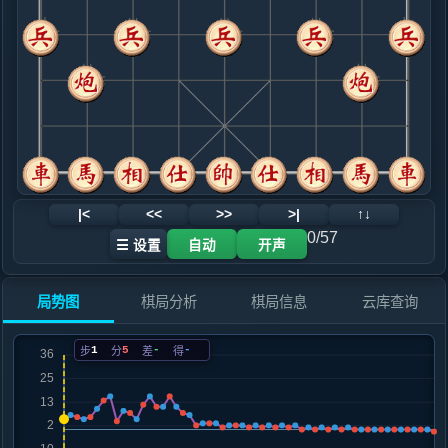
.....车１平２
红+11
9. 车六进六
红+16
.....车２进７
红+11
10. 车六平七
红+8
.....车２平３
红+7
11. 炮二平七
红+2
车七平八
.....马１进３
红+3
12. 车二进九
红+3
|<
<<
>>
>|
↑↓
.....马７退８
红+3
0/57
☰ 设置
自动
开声
13. 车七退一
红+1
.....马８进７
红+2
局势图
棋局分析
棋局信息
云库查询
14. 车七平九
红+2
车七平六
.....车３平４
红+2
1
5
-
-
步
分
差
得
15. 车九退一
红+1
兵九进一
.....车４退２
红+2
车４进１
16. 兵九进一
红+1
.....车４平６
红+2