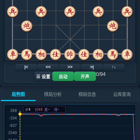
.....砲２进１
黑+6
9. 马七进六
黑+87
车二进二
.....马７进８
黑+137
10. 车二平四
黑+91
车二平五
.....马８进７
黑+7
砲８平７
11. 炮五平六
黑+37
炮五平七
.....砲８平６
黑+16
砲８平７
12. 车四进二
黑+18
|<
<<
>>
>|
↑↓
.....砲２平５
黑+8
0/94
☰ 设置
自动
开声
13. 相七进五
黑+11
.....车１平２
黑+13
局势图
棋局分析
棋局信息
云库查询
14. 车九平八
黑+11
.....车８进５
黑+2
车２进３
1
12
-
-
步
分
差
得
15. 马六进七
黑+4
.....车８平３
黑+3
16. 马七退五
黑+5
.....车３平２
黑+2