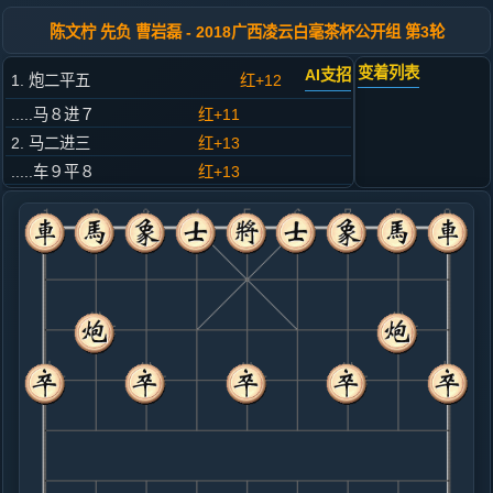
陈文柠 先负 曹岩磊 - 2018广西凌云白毫茶杯公开组 第3轮
变着列表
AI支招
1. 炮二平五
红+12
.....马８进７
红+11
2. 马二进三
红+13
.....车９平８
红+13
3. 车一平二
红+12
.....马２进３
红+18
4. 兵七进一
红+7
.....卒７进１
红+11
5. 车二进六
红+4
.....士４进５
红+11
马７进６
6. 马八进七
红+4
炮八平七
.....象３进５
红+18
砲８平９
7. 炮八进二
黑+1
马七进六
.....砲２进１
红+0
8. 车二退二
黑+5
炮五平六