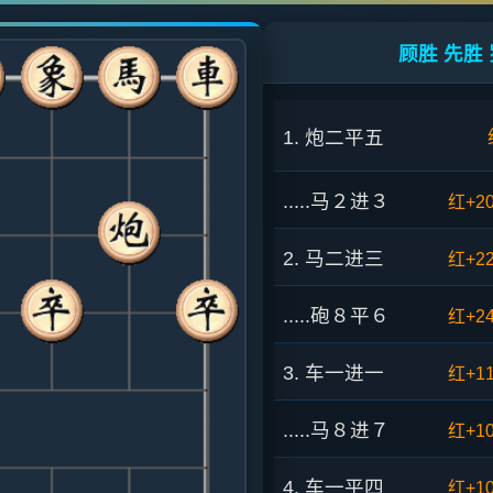
顾胜 先胜 
1. 炮二平五
.....马２进３
红+2
2. 马二进三
红+2
.....砲８平６
红+2
3. 车一进一
红+1
.....马８进７
红+1
4. 车一平四
红+1