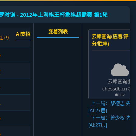
罗时镁 - 2012年上海棋王杯象棋超霸赛 第1轮
变着列表
AI支招
云库查询(应着/评
红+9
分/胜率)
0
2
云库查询由
4
chessdb.cn 提
数据
1
上一局：黎德志 先胜
AI支招,云库应对
[AI:27层]
二者的评分表
下一局：曾少权 先胜
法相差2至3倍,
0
[AI:27层]
无碍大局
0