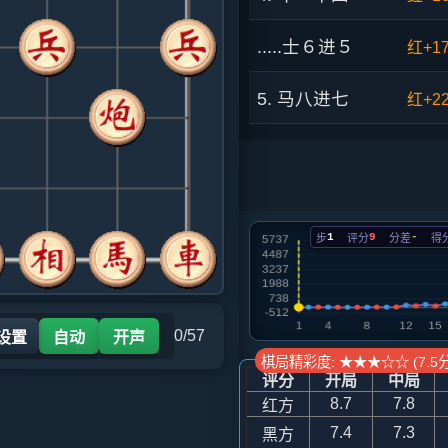
.....士６进５
红+1
5. 马八进七
红+2
.....象７进５
红+2
6. 兵五进一
红+3
1
9
-
步
评分
分差
得
.....车９平８
红+19
7. 马七进五
红+13
0/57
 设置
自动
开声
.....车８进４
红+26
棋局精彩度: ★★★☆☆ (7.5分
评分
开局
中局
8.7
7.8
红方
8. 车九进一
红+12
7.4
7.3
黑方