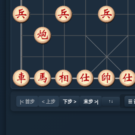
↑↓
|< 首步
< 上步
下步 >
末步 >|
☰