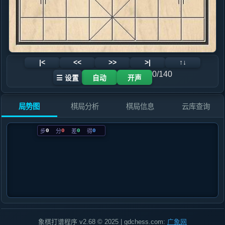
|<
<<
>>
>|
↑↓
0/140
☰ 设置
自动
开声
局势图
棋局分析
棋局信息
云库查询
0
0
0
0
步
分
差
得
象棋打谱程序 v2.68 © 2025 | gdchess.com:
广象网