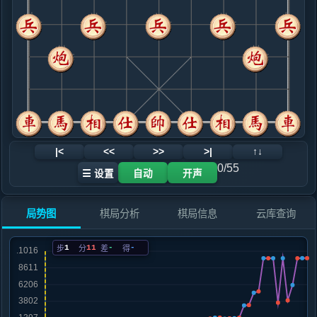
.....卒３进１
黑+4
9. 相五进七
黑+3
.....车３进３
红+24
马７进６
10. 马七进六
红+19
.....车３进１
红+32
马７进６
11. 相七进五
红+18
.....车３退１
红+17
12. 车九平四
红+19
|<
<<
>>
>|
↑↓
.....马７进８
红+319
士４进５
0/55
☰ 设置
自动
开声
13. 炮二进五
红+202
.....砲２平８
红+288
局势图
棋局分析
棋局信息
云库查询
14. 车四进六
红+348
.....砲８平９
红+281
1
11
-
-
步
分
差
得
15. 车三平二
红+296
.....马２进３
红+516
车３平７
16. 马一进三
红+427
.....车１平２
红+556
士４进５