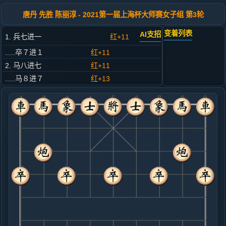
唐丹 先胜 陈丽淳 - 2021第一届上海杯大师赛女子组 第3轮
变着列表
AI支招
1. 兵七进一
红+11
.....卒７进１
红+11
2. 马八进七
红+11
.....马８进７
红+13
3. 车九进一
红+12
.....象３进５
红+11
4. 马二进一
红+2
.....车９进１
红+3
5. 相三进五
红+0
.....车９平３
红+0
6. 兵三进一
红+0
车九平四
.....卒７进１
红+0
7. 车一平三
红+0
.....卒３进１
红+0
8. 车三进四
黑+6