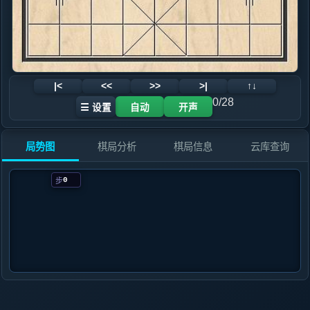
|<
<<
>>
>|
↑↓
0/28
☰ 设置
自动
开声
局势图
棋局分析
棋局信息
云库查询
0
步