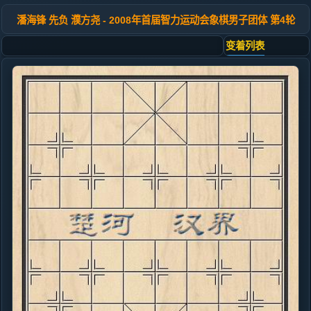
潘海锋 先负 濮方尧 - 2008年首届智力运动会象棋男子团体 第4轮
变着列表