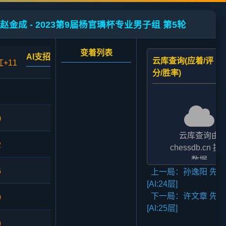
赵金成 - 2023第9届杨官璘杯专业男子组 第5轮
变着列表
AI支招
云库查询(应着/评
红+11
分/胜率)
0
云库查询由
2
chessdb.cn 提
数据
6
上一局：孙逸阳 先和
AI支招,云库应对
[AI:24层]
二者的评分表
下一局：许文章 先和
法相差2至3倍,
9
[AI:25层]
无碍大局
9