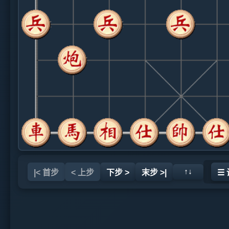
↑↓
|< 首步
< 上步
下步 >
末步 >|
☰