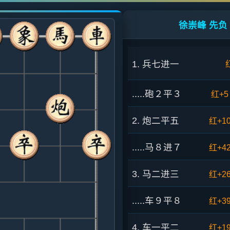
徐崇峰 先负 
1. 兵七进一
.....砲２平３
红+5
2. 炮二平五
红+1
.....马８进７
红+4
3. 马二进三
红+2
.....车９平８
红+3
4. 车一平二
红+1