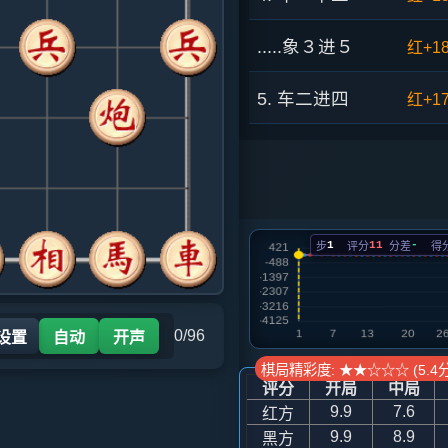
.....象３进５
红+1
5. 车二进四
红+1
.....砲８平９
红+2
6. 车二平六
红+0
1
11
-
步
评分
分差
得
.....士４进５
红+4
7. 马八进七
红+3
0/96
 设置
自动
开声
.....车８进４
红+3
棋局精彩度: ★★☆☆☆ (5.4分
评分
开局
中局
8. 马七进八
红+2
9.9
7.6
红方
9.9
8.9
黑方