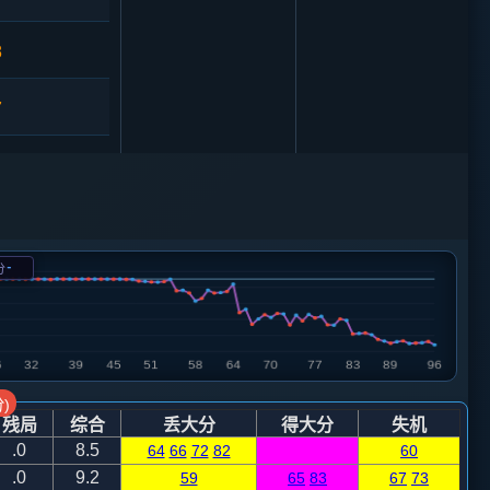
8
7
1
车二进五
-
分
砲３退２
)
残局
综合
丢大分
得大分
失机
.0
8.5
64
66
72
82
60
.0
9.2
59
65
83
67
73