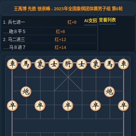
王禹博 先胜 徐崇峰 - 2023年全国象棋团体赛男子组 第6轮
变着列表
AI支招
1. 兵七进一
红+8
.....砲８平５
红+8
2. 马二进三
红+12
.....马８进７
红+14
3. 车一平二
红+9
.....车９平８
红+14
4. 马八进七
红+12
.....车８进４
红+11
5. 相七进五
红+0
.....马２进１
红+11
卒３进１
6. 仕六进五
红+9
兵三进一
.....卒３进１
红+6
7. 车九平六
红+5
.....卒３进１
红+4
8. 相五进七
红+6