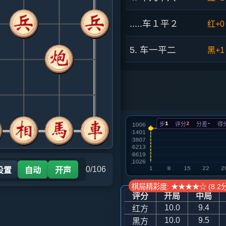
.....车１平２
红+0
5. 车一平二
黑+1
.....车９平８
红+0
6. 兵三进一
红+0
1
2
-
步
评分
分差
得
.....车８进４
黑+2
7. 炮六进五
黑+6
0/106
设置
自动
开声
.....卒７进１
黑+6
棋局精彩度: ★★★★☆ (8.2分
评分
开局
中局
8. 炮六平九
黑+3
10.0
9.4
红方
10.0
9.5
黑方