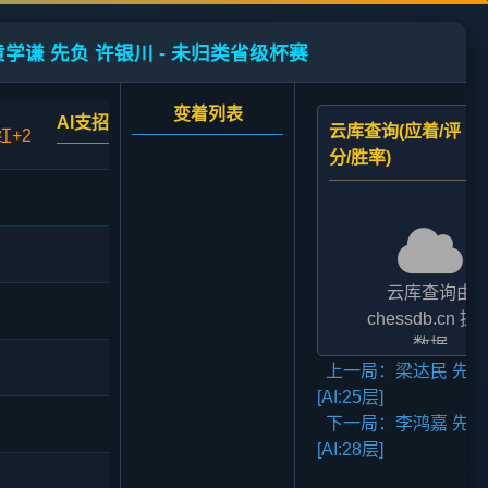
黄学谦 先负 许银川 - 未归类省级杯赛
变着列表
AI支招
云库查询(应着/评
红+2
分/胜率)
云库查询由
chessdb.cn 提
数据
上一局：梁达民 先和
AI支招,云库应对
[AI:25层]
二者的评分表
下一局：李鸿嘉 先负
法相差2至3倍,
[AI:28层]
无碍大局