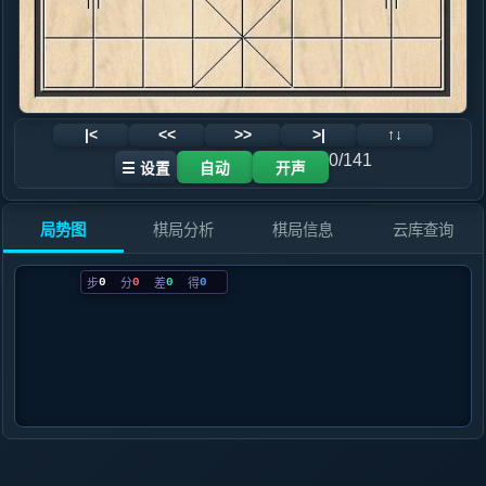
|<
<<
>>
>|
↑↓
0/141
☰ 设置
自动
开声
局势图
棋局分析
棋局信息
云库查询
0
0
0
0
步
分
差
得