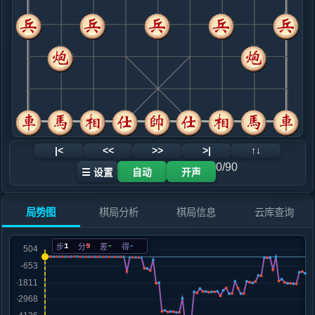
.....卒３进１
红+4
9. 马六进七
红+3
.....卒３进１
红+7
10. 炮八平七
红+5
.....砲２进３
红+6
11. 兵三进一
红+2
.....卒３进１
红+8
12. 车九平八
红+0
|<
<<
>>
>|
↑↓
.....卒７进１
红+3
0/90
☰ 设置
自动
开声
13. 车三退二
黑+4
炮七退一
.....砲８退１
红+0
局势图
棋局分析
棋局信息
云库查询
14. 车三平四
黑+1
炮七退一
.....卒３进１
黑+2
1
9
-
-
步
分
差
得
15. 车四进四
黑+1020
车八进三
.....车１平３
黑+31
砲２平４
16. 马七进八
黑+29
.....车３进１
黑+32