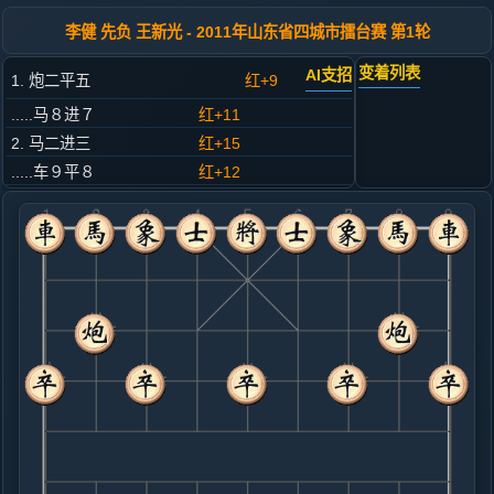
李健 先负 王新光 - 2011年山东省四城市擂台赛 第1轮
变着列表
AI支招
1. 炮二平五
红+9
.....马８进７
红+11
2. 马二进三
红+15
.....车９平８
红+12
3. 车一平二
红+11
.....卒７进１
红+11
4. 车二进六
红+10
.....马２进３
红+7
5. 兵七进一
红+8
.....象３进５
红+11
马７进６
6. 马八进七
红+22
.....砲２进１
红+22
7. 车二平三
红+3
车九进一
.....马３退５
红+3
8. 马七进六
红+5