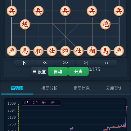
.....砲２平３
红+26
砲２平４
9. 车九平八
红+4
炮八平六
.....马２进１
红+4
10. 炮八平六
黑+3
马六进五
.....士４进５
红+31
车１平２
11. 车二进四
红+0
车二进六
.....车１平２
红+2
12. 车八进九
红+0
|<
<<
>>
>|
↑↓
.....马１退２
红+6
0/175
☰ 设置
自动
开声
13. 仕六进五
红+0
兵三进一
.....砲３平２
红+0
局势图
棋局分析
棋局信息
云库查询
14. 炮六平八
黑+12
兵三进一
.....马２进３
黑+13
1
9
-
-
步
分
差
得
15. 炮八进二
黑+61
炮五平六
.....砲２平１
红+0
马３进４
16. 兵三进一
红+0
.....砲１进４
红+0