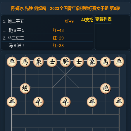
陈妍冰 先胜 何煜鸣 - 2023全国青年象棋锦标赛女子组 第8轮
变着列表
AI支招
1. 炮二平五
红+9
.....砲８平５
红+43
2. 马二进三
红+29
.....马８进７
红+38
3. 车一平二
红+36
.....卒７进１
红+49
4. 兵七进一
红+38
.....车９进１
红+34
5. 马八进七
红+52
.....卒３进１
红+20
马２进３
6. 兵七进一
红+15
.....车９平３
红+17
7. 马七进六
红+17
.....车３进３
红+29
8. 相七进九
红+2
马六退八