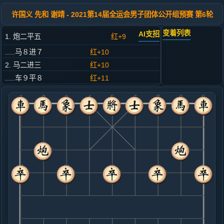
许国义 先和 谢靖 - 2021第14届全运会男子团体公开组预赛 第6轮
变着列表
AI支招
1. 炮二平五
红+9
.....马８进７
红+10
2. 马二进三
红+10
.....车９平８
红+11
3. 车一平二
红+8
.....马２进３
红+12
4. 兵三进一
红+8
.....卒３进１
红+9
5. 马八进九
红+11
.....卒１进１
红+9
车１进１
6. 车二进六
红+3
炮八进四
.....卒１进１
红+2
7. 兵九进一
红+1
.....车１进５
红+2
8. 炮八平七
红+1