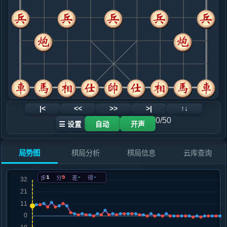
.....马３进２
红+1
9. 马九退七
红+0
.....车１进４
红+2
10. 马七退九
红+1
.....象７进５
红+5
象３进５
11. 马九进八
红+1
.....马２进３
红+2
12. 马三进四
红+1
|<
<<
>>
>|
↑↓
.....砲８退１
红+2
0/50
☰ 设置
自动
开声
13. 炮五进四
红+2
.....砲８平５
红+2
局势图
棋局分析
棋局信息
云库查询
14. 车二进三
红+2
.....砲５进２
红+2
1
9
-
-
步
分
差
得
15. 马四进五
红+1
.....马７退８
红+1
16. 马五退六
红+0
.....马８进６
红+2