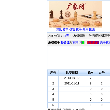
资讯
赛事
棋谱
棋手
开局
图集
您的位置：
首页
-> 象棋棋谱 -> 孙勇征对胡荣华
象棋棋手
孙勇征
对
胡荣华
[
×
]：
全部棋谱
先手棋
序号
比赛日期
轮次
台号
1
2013-04-17
2
1
2
2011-11-11
9
2
3
0
0
4
0
0
5
0
0
6
1
0