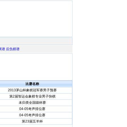
棋谱
后负棋谱
比赛名称
2013茅山杯象棋冠军赛男子预赛
第2届智运会象棋专业男子快棋
未归类全国级杯赛
04-05奇声排位赛
04-05奇声排位赛
第23届五羊杯