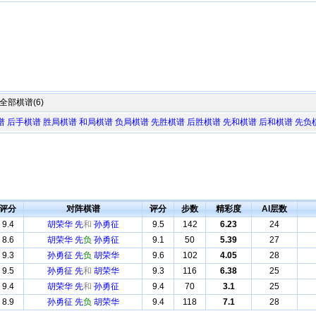
全部棋谱(6)
谱
后手棋谱
胜局棋谱
和局棋谱
负局棋谱
先胜棋谱
后胜棋谱
先和棋谱
后和棋谱
先负
评分
对阵棋谱
评分
步数
精彩度
AI层数
9.4
胡荣华 先
和
孙勇征
9.5
142
6.23
24
8.6
胡荣华 先
负
孙勇征
9.1
50
5.39
27
9.3
孙勇征 先
负
胡荣华
9.6
102
4.05
28
9.5
孙勇征 先
和
胡荣华
9.3
116
6.38
25
9.4
胡荣华 先
和
孙勇征
9.4
70
3.1
25
8.9
孙勇征 先
负
胡荣华
9.4
118
7.1
28