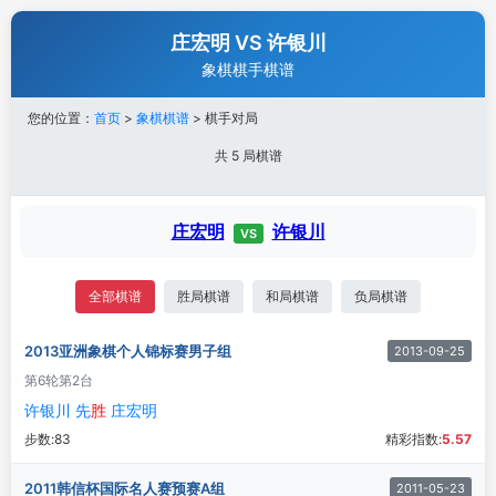
庄宏明 VS 许银川
象棋棋手棋谱
您的位置：
首页
>
象棋棋谱
> 棋手对局
共 5 局棋谱
庄宏明
许银川
VS
全部棋谱
胜局棋谱
和局棋谱
负局棋谱
2013亚洲象棋个人锦标赛男子组
2013-09-25
第6轮
第2台
许银川 先
胜
庄宏明
步数:
83
精彩指数:
5.57
2011韩信杯国际名人赛预赛A组
2011-05-23