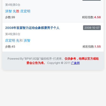
第4轮
第0台
洪智 先
胜
庄宏明
步数:
99
精彩指数:
4.58
2008年首届智力运动会象棋赛男子个人
2008-10-07
第4轮
第0台
庄宏明 先
和
洪智
步数:
45
精彩指数:
1.55
Powered By“BPW1.82版”编排程序-打虎将。
仅供参考，结果以官方或组
委会公告为准。
Copyright © 2011
广象网