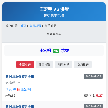
庄宏明 VS 洪智
象棋棋手棋谱
您的位置：
首页
>
象棋棋谱
> 棋手对局
共 3 局棋谱
庄宏明
洪智
VS
全部棋谱
胜局棋谱
和局棋谱
负局棋谱
第14届亚锦赛男子组
2009-09-22
第7轮
第0台
洪智 先
胜
庄宏明
步数:
69
精彩指数:
5.27
第14届亚锦赛男子组
2009-09-22