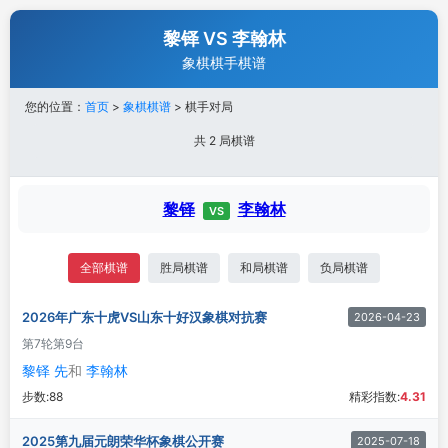
黎铎 VS 李翰林
象棋棋手棋谱
您的位置：
首页
>
象棋棋谱
> 棋手对局
共 2 局棋谱
黎铎
李翰林
VS
全部棋谱
胜局棋谱
和局棋谱
负局棋谱
2026年广东十虎VS山东十好汉象棋对抗赛
2026-04-23
第7轮
第9台
黎铎 先
和
李翰林
步数:
88
精彩指数:
4.31
2025第九届元朗荣华杯象棋公开赛
2025-07-18