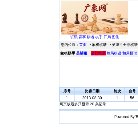
资讯
赛事
棋谱
棋手
开局
图集
您的位置：
首页
-> 象棋棋谱 -> 吴望祖全部棋谱(
象棋棋手
吴望祖
：
全部棋谱
胜局棋谱
和局棋谱
序号
比赛日期
轮次
台号
1
2013-08-30
1
56
网页版最多只显示 20 条记录.
Powered B