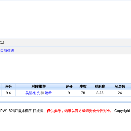
1)
负局棋谱
评分
对阵棋谱
评分
步数
精彩度
AI层数
9.4
吴望祖 先
和
姚希
9
78
8.23
24
y“BPW1.82版”编排程序-打虎将。
仅供参考，结果以官方或组委会公告为准。
Copyright