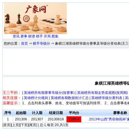
资讯
赛事
棋谱
棋手
开局
图集
您的位置：
首页
->
棋手等级分
-> 象棋江湖英雄榜等级分赛事及等级分变动表(王三
象棋江湖英雄榜等
王三平的：
|
英雄榜所有期赛事等级分(按赛事)
|
英雄榜所有期走势直观图(按周期)
相关连接：
|
英雄榜计分规则
|
英雄榜各期数据统计汇总
|
英雄榜等级分赛列表
|
英
温馨提示：
1、点击列表头赛事、姓名、变动值等可按该列排序。 2、点击赛事名
序号
起始期
计入期
结束日期
平均分
赛事名称
1
201306
201307
20130616
2389.4
2013年山西“秀容御苑杯
[首页][上页][下页][尾页] | 总:1,每页:20,共1页