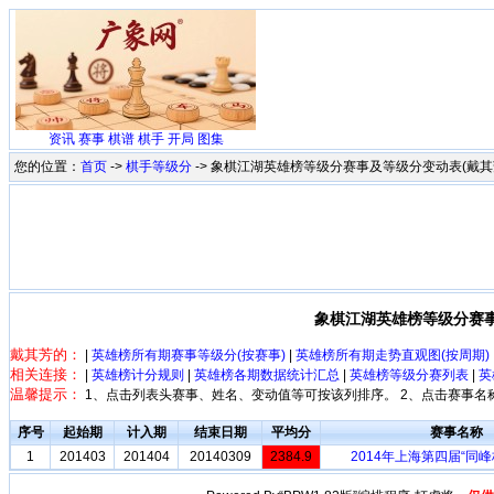
资讯
赛事
棋谱
棋手
开局
图集
您的位置：
首页
->
棋手等级分
-> 象棋江湖英雄榜等级分赛事及等级分变动表(戴其芳 -
象棋江湖英雄榜等级分赛事及等
戴其芳的：
|
英雄榜所有期赛事等级分(按赛事)
|
英雄榜所有期走势直观图(按周期)
相关连接：
|
英雄榜计分规则
|
英雄榜各期数据统计汇总
|
英雄榜等级分赛列表
|
英
温馨提示：
1、点击列表头赛事、姓名、变动值等可按该列排序。 2、点击赛事名
序号
起始期
计入期
结束日期
平均分
赛事名称
1
201403
201404
20140309
2384.9
2014年上海第四届“同