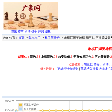
资讯
赛事
棋谱
棋手
开局
图集
您的位置：
首页
->
象棋棋手
->
棋手等级分
-> 象棋江湖英雄榜 胡玉仁 历期等级
象棋江湖英雄榜
胡玉仁
：
期数
:
33
上榜期数
:
28
总变动值
:
6
无有效局距今
:
3
历史最高分
:
2
点击查看：
胡玉仁 简介、棋谱、
相关连接：
|
英雄榜计分规则
|
英雄榜各期数据统计汇
2304.25
胡玉仁等级分
胡玉仁排名
2304.00