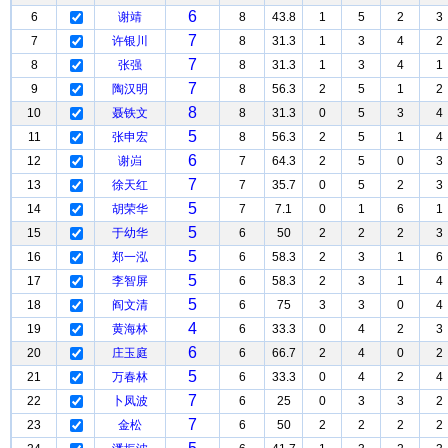
6
6
谢靖
8
43.8
1
5
2
3
7
7
许银川
8
31.3
1
3
4
2
7
8
张强
8
31.3
1
3
4
1
7
9
陶汉明
8
56.3
2
5
1
2
8
10
聂铁文
8
31.3
0
5
3
4
5
11
张申宏
8
56.3
2
5
1
4
6
12
谢岿
7
64.3
2
5
0
3
7
13
徐天红
7
35.7
0
5
2
3
5
14
胡荣华
7
7.1
0
1
6
1
5
15
于幼华
6
50
2
2
2
3
5
16
郑一泓
6
58.3
2
3
1
6
5
17
李智屏
6
58.3
2
3
1
4
5
18
阎文清
6
75
3
3
0
4
4
19
黄海林
6
33.3
0
4
2
3
6
20
庄玉庭
6
66.7
2
4
0
2
5
21
万春林
6
33.3
0
4
2
4
7
22
卜凤波
6
25
0
3
3
2
7
23
金松
6
50
2
2
2
2