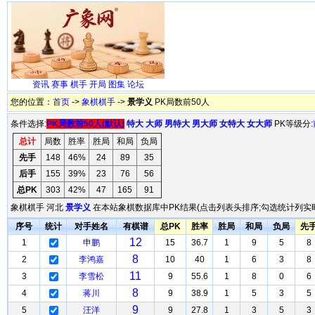
资讯
赛事
棋手
开局
图集
论坛
您的位置：
首页
->
象棋棋手
->
景学义
PK局数前50人
条件选择:
PK局数前50人(默认)
特大
大师
男特大
男大师
女特大
女大师
PK等级分:
总计
局数
胜率
胜局
和局
负局
先手
148
46%
24
89
35
后手
155
39%
23
76
56
总PK
303
42%
47
165
91
象棋棋手 河北
景学义
在本站象棋数据库中PK结果(点击列表头排序;勾选统计列实时
序号
统计
对手姓名
有棋谱
总PK
胜率
胜局
和局
负局
先
12
1
申鹏
15
36.7
1
9
5
8
8
2
李鸿嘉
10
40
1
6
3
8
11
3
李雪松
9
55.6
1
8
0
6
8
4
蒋川
9
38.9
1
5
3
5
9
5
汪洋
9
27.8
1
3
5
3