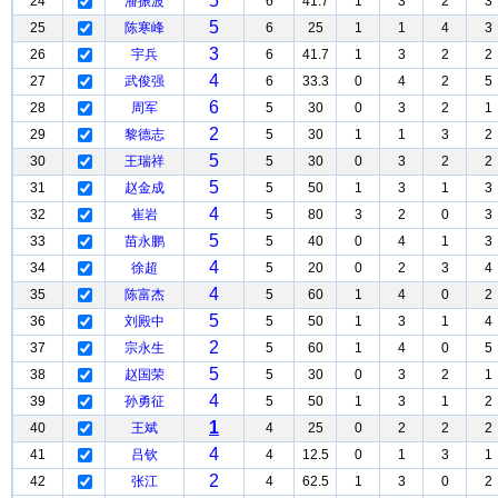
5
24
潘振波
6
41.7
1
3
2
3
5
25
陈寒峰
6
25
1
1
4
3
3
26
宇兵
6
41.7
1
3
2
2
4
27
武俊强
6
33.3
0
4
2
5
6
28
周军
5
30
0
3
2
1
2
29
黎德志
5
30
1
1
3
2
5
30
王瑞祥
5
30
0
3
2
2
5
31
赵金成
5
50
1
3
1
3
4
32
崔岩
5
80
3
2
0
3
5
33
苗永鹏
5
40
0
4
1
3
4
34
徐超
5
20
0
2
3
4
4
35
陈富杰
5
60
1
4
0
2
5
36
刘殿中
5
50
1
3
1
4
2
37
宗永生
5
60
1
4
0
5
5
38
赵国荣
5
30
0
3
2
1
4
39
孙勇征
5
50
1
3
1
2
1
40
王斌
4
25
0
2
2
2
4
41
吕钦
4
12.5
0
1
3
1
2
42
张江
4
62.5
1
3
0
2