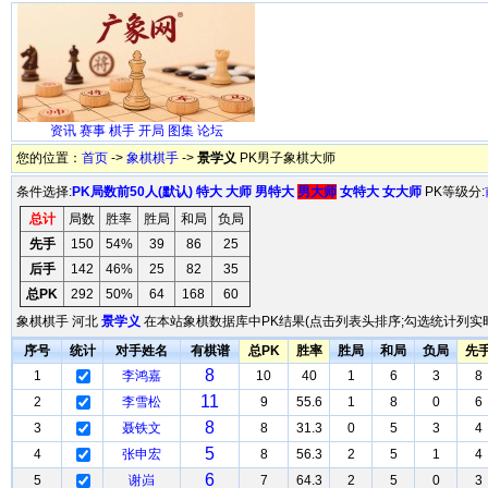
资讯
赛事
棋手
开局
图集
论坛
您的位置：
首页
->
象棋棋手
->
景学义
PK男子象棋大师
条件选择:
PK局数前50人(默认)
特大
大师
男特大
男大师
女特大
女大师
PK等级分:
总计
局数
胜率
胜局
和局
负局
先手
150
54%
39
86
25
后手
142
46%
25
82
35
总PK
292
50%
64
168
60
象棋棋手 河北
景学义
在本站象棋数据库中PK结果(点击列表头排序;勾选统计列实时
序号
统计
对手姓名
有棋谱
总PK
胜率
胜局
和局
负局
先
8
1
李鸿嘉
10
40
1
6
3
8
11
2
李雪松
9
55.6
1
8
0
6
8
3
聂铁文
8
31.3
0
5
3
4
5
4
张申宏
8
56.3
2
5
1
4
6
5
谢岿
7
64.3
2
5
0
3