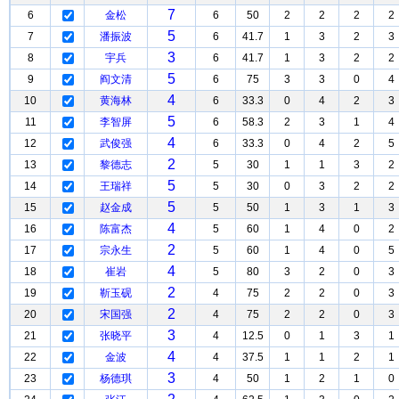
7
6
金松
6
50
2
2
2
2
5
7
潘振波
6
41.7
1
3
2
3
3
8
宇兵
6
41.7
1
3
2
2
5
9
阎文清
6
75
3
3
0
4
4
10
黄海林
6
33.3
0
4
2
3
5
11
李智屏
6
58.3
2
3
1
4
4
12
武俊强
6
33.3
0
4
2
5
2
13
黎德志
5
30
1
1
3
2
5
14
王瑞祥
5
30
0
3
2
2
5
15
赵金成
5
50
1
3
1
3
4
16
陈富杰
5
60
1
4
0
2
2
17
宗永生
5
60
1
4
0
5
4
18
崔岩
5
80
3
2
0
3
2
19
靳玉砚
4
75
2
2
0
3
2
20
宋国强
4
75
2
2
0
3
3
21
张晓平
4
12.5
0
1
3
1
4
22
金波
4
37.5
1
1
2
1
3
23
杨德琪
4
50
1
2
1
0