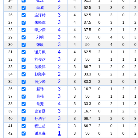
2
24
张江
4
62.5
1
3
0
2
2
25
尚威
4
62.5
1
3
0
2
3
26
连泽特
4
62.5
1
3
0
3
3
27
朱晓虎
4
37.5
0
3
1
2
4
28
李少庚
4
37.5
0
3
1
3
3
29
刘明
4
50
0
4
0
3
3
30
张欣
4
50
0
4
0
0
4
31
谢丹枫
4
62.5
2
1
1
2
3
32
刘俊达
3
50
1
1
1
1
2
33
吴欣洋
3
66.7
1
2
0
2
2
34
赵殿宇
3
33.3
0
2
1
2
2
35
宿少峰
3
83.3
2
1
0
1
3
36
赵玮
3
16.7
0
1
2
2
3
37
蔚强
3
50
1
1
1
1
4
38
党斐
3
33.3
0
2
1
3
3
39
曹岩磊
3
16.7
0
1
2
3
3
40
孙浩宇
3
66.7
1
2
0
3
2
41
程进超
3
66.7
2
0
1
2
1
42
谢卓淼
3
50
0
3
0
2