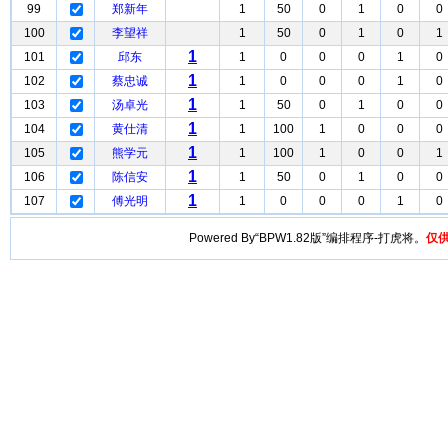
99
郑新年
1
50
0
1
0
0
100
李望祥
1
50
0
1
0
1
1
101
邱东
1
0
0
0
1
0
1
102
蔡忠诚
1
0
0
0
1
0
1
103
汤卓光
1
50
0
1
0
0
1
104
黄仕清
1
100
1
0
0
0
1
105
熊学元
1
100
1
0
0
1
1
106
陈信安
1
50
0
1
0
0
1
107
傅光明
1
0
0
0
1
0
Powered By“BPW1.82版”编排程序-打虎将。
仅