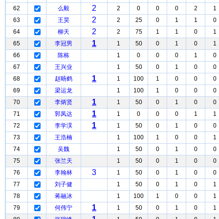
2
62
么毅
2
0
0
0
2
1
2
63
王昊
2
25
0
1
1
0
2
64
柳天
2
75
1
1
0
1
1
65
李冠男
1
50
0
1
0
1
66
陈栋
1
0
0
0
1
0
67
王兴业
1
50
0
1
0
0
1
68
赵旸鹤
1
100
1
0
0
0
69
梁运龙
1
100
1
0
0
0
1
70
李炳贤
1
50
0
1
0
0
1
71
郭凤达
1
0
0
0
1
1
1
72
李学淏
1
50
0
1
0
0
73
王浩楠
1
100
1
0
0
1
74
吴魏
1
50
0
1
0
0
75
张兰天
1
50
0
1
0
0
3
76
李翰林
1
50
0
1
0
0
77
刘子健
1
50
0
1
0
1
78
蒋融冰
1
100
1
0
0
1
1
79
何伟宁
1
50
0
1
0
1