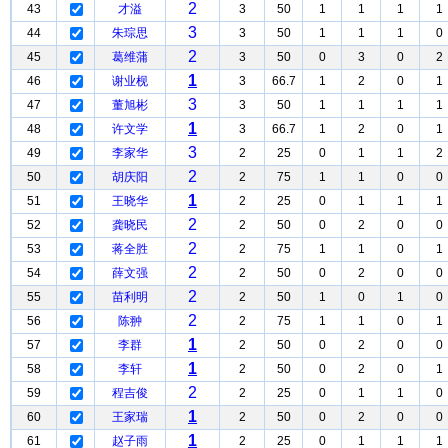
2
43
才溢
3
50
1
1
1
1
3
44
朱琮思
3
50
1
1
1
0
2
45
葛维蒲
3
50
0
3
0
2
1
46
谢业枧
3
66.7
1
2
0
1
3
47
董旭彬
3
50
1
1
1
1
1
48
许文学
3
66.7
1
2
0
1
3
49
李家华
2
25
0
1
1
2
2
50
胡庆阳
2
75
1
1
0
0
1
51
王晓华
2
25
0
1
1
1
2
52
龚晓民
2
50
0
2
0
0
2
53
蒋全胜
2
75
1
1
0
1
2
54
薛文强
2
50
0
2
0
0
2
55
苗利明
2
50
1
0
1
0
2
56
陈翀
2
75
1
1
0
1
1
57
李群
2
50
0
2
0
0
1
58
李轩
2
50
0
2
0
1
2
59
程吉俊
2
25
0
1
1
0
1
60
王家瑞
2
50
0
2
0
0
1
61
赵子雨
2
25
0
1
1
1