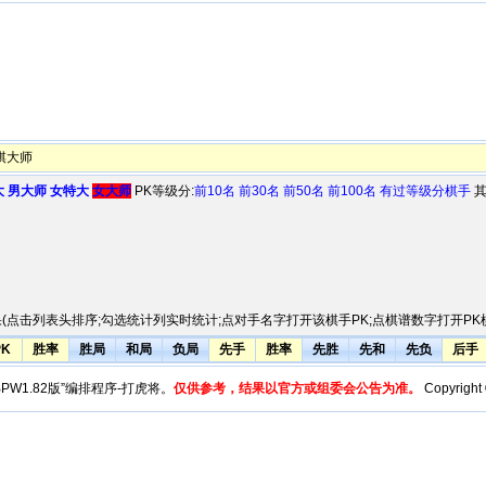
棋大师
大
男大师
女特大
女大师
PK等级分:
前10名
前30名
前50名
前100名
有过等级分棋手
其
(点击列表头排序;勾选统计列实时统计;点对手名字打开该棋手PK;点棋谱数字打开PK棋
PK
胜率
胜局
和局
负局
先手
胜率
先胜
先和
先负
后手
y“BPW1.82版”编排程序-打虎将。
仅供参考，结果以官方或组委会公告为准。
Copyright