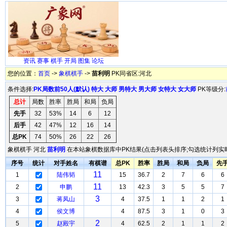
资讯
赛事
棋手
开局
图集
论坛
您的位置：
首页
->
象棋棋手
->
苗利明
PK同省区:河北
条件选择:
PK局数前50人(默认)
特大
大师
男特大
男大师
女特大
女大师
PK等级分:
总计
局数
胜率
胜局
和局
负局
先手
32
53%
14
6
12
后手
42
47%
12
16
14
总PK
74
50%
26
22
26
象棋棋手 河北
苗利明
在本站象棋数据库中PK结果(点击列表头排序;勾选统计列实时
序号
统计
对手姓名
有棋谱
总PK
胜率
胜局
和局
负局
先
11
1
陆伟韬
15
36.7
2
7
6
6
11
2
申鹏
13
42.3
3
5
5
7
3
3
蒋凤山
4
37.5
1
1
2
1
4
侯文博
4
87.5
3
1
0
3
2
5
赵殿宇
4
62.5
2
1
1
2