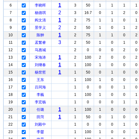
1
6
李晓晖
3
50
1
1
1
1
2
7
杨德琪
3
16.7
0
1
2
0
1
8
阎文清
2
75
1
1
0
1
2
9
景学义
2
50
1
0
1
2
1
10
陈翀
2
75
1
1
0
2
3
11
孟繁睿
2
50
1
0
1
0
12
马惠城
2
0
0
0
2
0
1
13
宋海涛
2
100
2
0
0
2
1
14
刘继春
1
100
1
0
0
0
1
15
杨世哲
1
50
0
1
0
0
16
王东
1
100
1
0
0
0
17
吕同海
1
0
0
0
1
0
18
李巍
1
100
1
0
0
1
19
李宏杨
1
0
0
0
1
1
1
20
任璐
1
100
1
0
0
0
1
21
田菏
1
50
0
1
0
0
22
刘殿中
1
0
0
0
1
0
23
李鎣
1
100
1
0
0
1