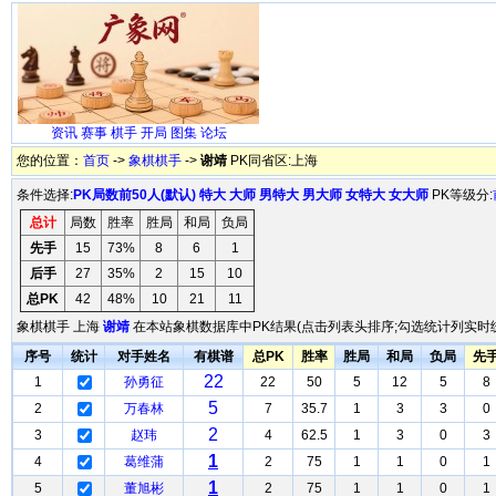
资讯
赛事
棋手
开局
图集
论坛
您的位置：
首页
->
象棋棋手
->
谢靖
PK同省区:上海
条件选择:
PK局数前50人(默认)
特大
大师
男特大
男大师
女特大
女大师
PK等级分:
总计
局数
胜率
胜局
和局
负局
先手
15
73%
8
6
1
后手
27
35%
2
15
10
总PK
42
48%
10
21
11
象棋棋手 上海
谢靖
在本站象棋数据库中PK结果(点击列表头排序;勾选统计列实时统
序号
统计
对手姓名
有棋谱
总PK
胜率
胜局
和局
负局
先
22
1
孙勇征
22
50
5
12
5
8
5
2
万春林
7
35.7
1
3
3
0
2
3
赵玮
4
62.5
1
3
0
3
1
4
葛维蒲
2
75
1
1
0
1
1
5
董旭彬
2
75
1
1
0
1