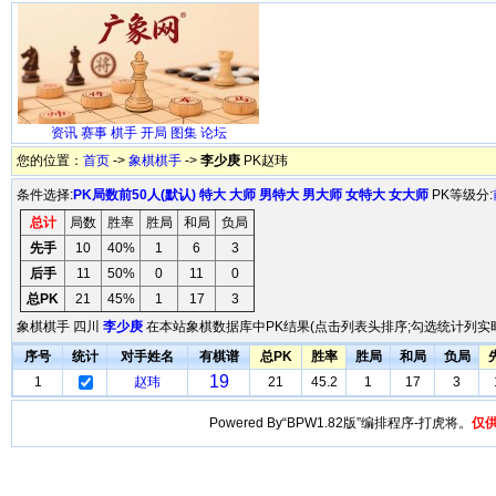
资讯
赛事
棋手
开局
图集
论坛
您的位置：
首页
->
象棋棋手
->
李少庚
PK赵玮
条件选择:
PK局数前50人(默认)
特大
大师
男特大
男大师
女特大
女大师
PK等级分:
总计
局数
胜率
胜局
和局
负局
先手
10
40%
1
6
3
后手
11
50%
0
11
0
总PK
21
45%
1
17
3
象棋棋手 四川
李少庚
在本站象棋数据库中PK结果(点击列表头排序;勾选统计列实时
序号
统计
对手姓名
有棋谱
总PK
胜率
胜局
和局
负局
19
1
赵玮
21
45.2
1
17
3
Powered By“BPW1.82版”编排程序-打虎将。
仅